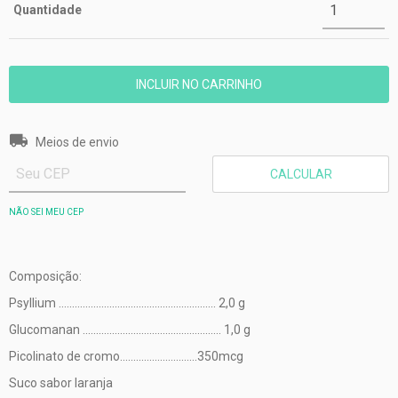
Quantidade
Entregas para o CEP:
ALTERAR CEP
Meios de envio
CALCULAR
NÃO SEI MEU CEP
Composição:
Psyllium ........................................................... 2,0 g
Glucomanan .................................................... 1,0 g
Picolinato de cromo.............................350mcg
Suco sabor laranja