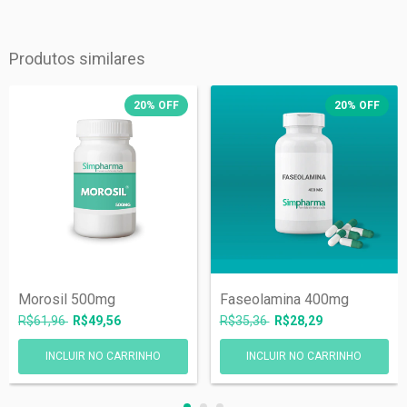
Produtos similares
20
%
OFF
20
%
OFF
Morosil 500mg
Faseolamina 400mg
R$61,96
R$49,56
R$35,36
R$28,29
INCLUIR NO CARRINHO
INCLUIR NO CARRINHO