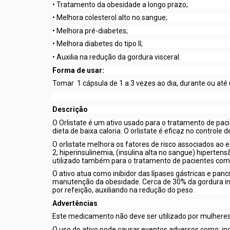
• Tratamento da obesidade a longo prazo;
• Melhora colesterol alto no sangue;
• Melhora pré-diabetes;
• Melhora diabetes do tipo II;
• Auxilia na redução da gordura visceral.
Forma de usar:
Tomar
1 cápsula de 1 a 3 vezes ao dia, durante ou até
Descrição
O Orlistate é um ativo usado para o tratamento de pa
dieta de baixa caloria. O orlistate é eficaz no contr
O orlistate melhora os fatores de risco associados ao e
2, hiperinsulinemia, (insulina alta no sangue) hiperte
utilizado também para o tratamento de pacientes com
O ativo atua como inibidor das lípases gástricas e panc
manutenção da obesidade. Cerca de 30% da gordura ing
por refeição, auxiliando na redução do peso.
Advertências
Este medicamento não deve ser utilizado por mulheres 
O uso do ativo pode causar eventos adversos como: inco