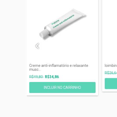
Creme anti-inflamatório e relaxante
Ioimbi
musc...
R$26,6
R$49,80
R$34,86
NHO
INCLUIR NO CARRINHO