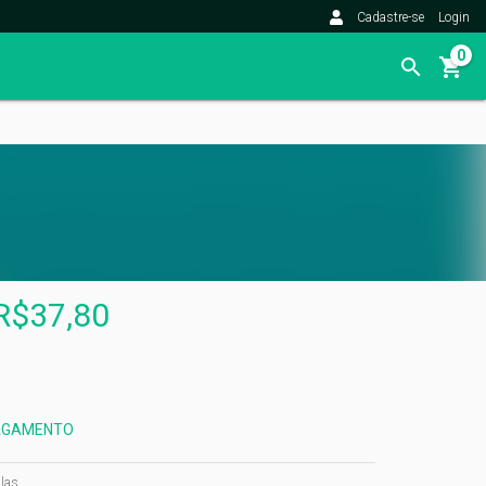
Cadastre-se
Login
0
R$37,80
PAGAMENTO
las