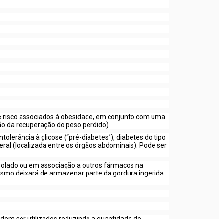
de risco associados à obesidade, em conjunto com uma
ção da recuperação do peso perdido).
tolerância à glicose (“pré-diabetes”), diabetes do tipo
ceral (localizada entre os órgãos abdominais). Pode ser
o isolado ou em associação a outros fármacos na
ismo deixará de armazenar parte da gordura ingerida
podem ser utilizados reduzindo a quantidade de