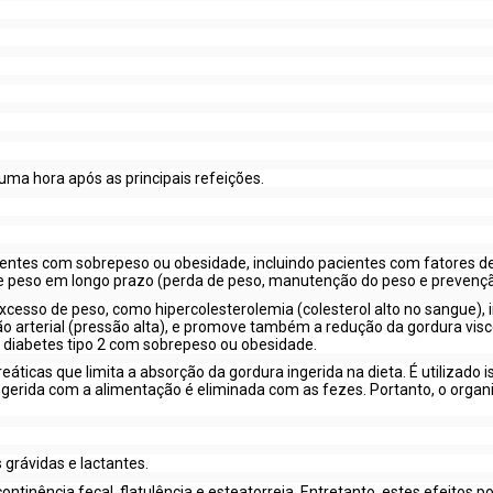
 uma hora após as principais refeições.
cientes com sobrepeso ou obesidade, incluindo pacientes com fatores 
ole de peso em longo prazo (perda de peso, manutenção do peso e preven
xcesso de peso, como hipercolesterolemia (colesterol alto no sangue), in
nsão arterial (pressão alta), e promove também a redução da gordura vis
 diabetes tipo 2 com sobrepeso ou obesidade.
reáticas que limita a absorção da gordura ingerida na dieta. É utilizad
erida com a alimentação é eliminada com as fezes. Portanto, o organ
grávidas e lactantes.
ntinência fecal, flatulência e esteatorreia. Entretanto, estes efeitos 