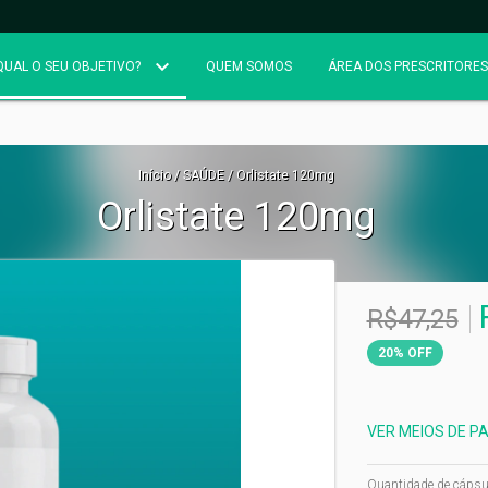
QUAL O SEU OBJETIVO?
QUEM SOMOS
ÁREA DOS PRESCRITORES
Início
/
SAÚDE
/
Orlistate 120mg
Orlistate 120mg
R$47,25
20
%
OFF
VER MEIOS DE 
Quantidade de cápsu